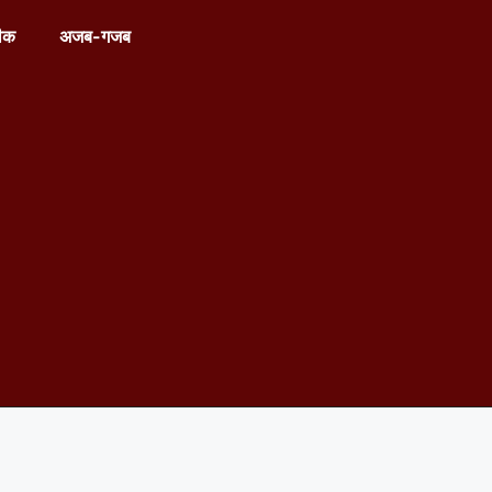
ीक
अजब-गजब