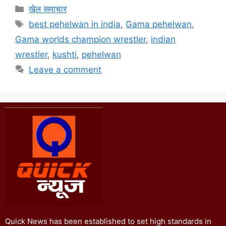
खेल समाचार
best pehelwan in india
,
Gama pehelwan
,
Gama worlds champion wrestler
,
indian
wrestler
,
kushti
,
pehelwan
Leave a comment
Quick News has been established to set high standards in