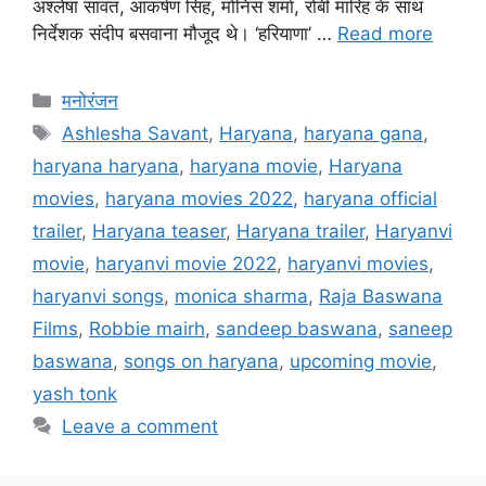
अश्लेषा सावंत, आकर्षण सिंह, मोनिस शर्मा, रोबी मारिह के साथ
निर्देशक संदीप बसवाना मौजूद थे। ‘हरियाणा’ …
Read more
मनोरंजन
Ashlesha Savant
,
Haryana
,
haryana gana
,
haryana haryana
,
haryana movie
,
Haryana
movies
,
haryana movies 2022
,
haryana official
trailer
,
Haryana teaser
,
Haryana trailer
,
Haryanvi
movie
,
haryanvi movie 2022
,
haryanvi movies
,
haryanvi songs
,
monica sharma
,
Raja Baswana
Films
,
Robbie mairh
,
sandeep baswana
,
saneep
baswana
,
songs on haryana
,
upcoming movie
,
yash tonk
Leave a comment