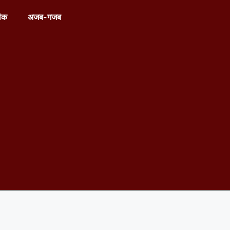
ीक
अजब-गजब