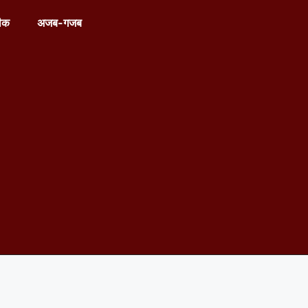
ीक
अजब-गजब