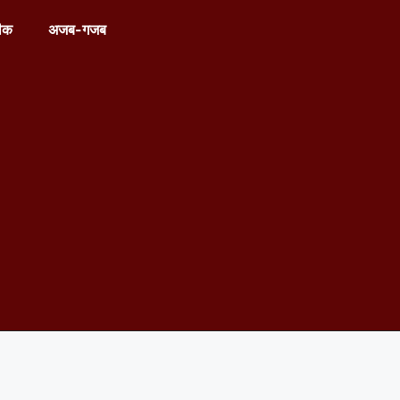
ीक
अजब-गजब