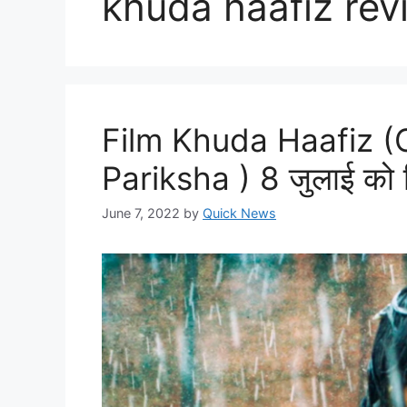
khuda haafiz rev
Film Khuda Haafiz (C
Pariksha ) 8 जुलाई को सिन
June 7, 2022
by
Quick News