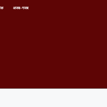
ीक
अजब-गजब