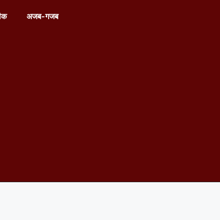
ीक
अजब-गजब