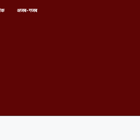
ीक
अजब-गजब