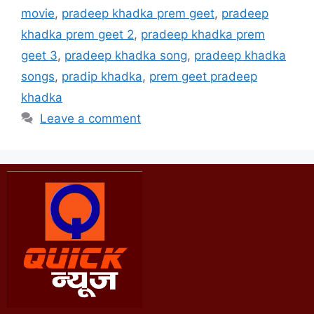
movie
,
pradeep khadka prem geet
,
pradeep
khadka prem geet 2
,
pradeep khadka prem
geet 3
,
pradeep khadka song
,
pradeep khadka
songs
,
pradip khadka
,
prem geet pradeep
khadka
Leave a comment