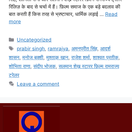
रिलिज़ के बाद से चर्चा में हैं। फ़िल्म समाज के एक बड़े बदलाव की
बात करती हैं किस तरह से भ्रष्टाचार, धार्मिक लड़ाई …
Read
more
Uncategorized
prabir singh
,
ramrajya
,
अमनप्रीत सिंह
,
आदर्श
शासन
,
मनोज बक्शी
,
मुश्ताक़ खान
,
राजेश शर्मा
,
शाश्वत प्रतीक
,
शोभिता राणा
,
संदीप भोजक
,
सलमान शेख़ स्टारर फ़िल्म रामराज्य
ट्रेलर
Leave a comment