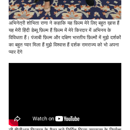
अभिनेत्री शोभिता राणा ने कहाकि यह फ़िल्म मेरे लिए बहुत ख़ास हैं
यह मेरी हिंदी डेब्यू फ़िल्म हैं फ़िल्म में मेरे किरदार में अभिनय के
विविधता हैं। पंजाबी फ़िल्म और दक्षिण भारतीय फ़िल्मों में मुझे दर्शकों
का बहुत प्यार मिला हैं मुझे विश्वास हैं दर्शक रामराज्य को भो अपना
प्यार देंगे
ली हीलीअस फ़िल्मस के बैनर तले निर्मित फ़िल्म रामराज्य के निर्माता