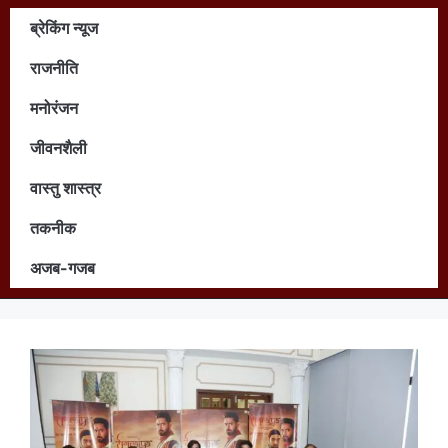
ब्रेकिंग न्यूज
राजनीति
मनोरंजन
जीवनशैली
वास्तु शास्त्र
तकनीक
अजब-गजब