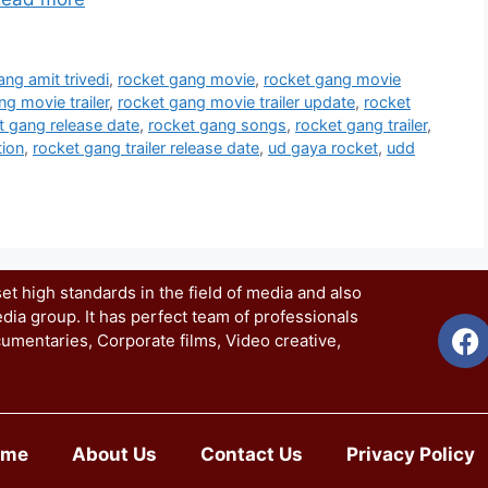
ang amit trivedi
,
rocket gang movie
,
rocket gang movie
ng movie trailer
,
rocket gang movie trailer update
,
rocket
t gang release date
,
rocket gang songs
,
rocket gang trailer
,
tion
,
rocket gang trailer release date
,
ud gaya rocket
,
udd
t high standards in the field of media and also
dia group. It has perfect team of professionals
umentaries, Corporate films, Video creative,
ome
About Us
Contact Us
Privacy Policy