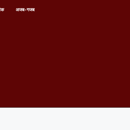
ीक
अजब-गजब