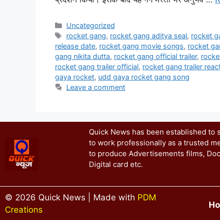
Uncategorized
rocket gang
,
rocket gang aditya seal
,
rocket g
release date
,
rocket gang movie songs
,
rocket ga
gang nikita dutta
,
rocket gang official trailer
,
rocke
rocket gang trailer official
,
rocket gang trailer reac
gaya rocket
,
udd gaya rocket gang song
Leave a comment
Quick News has been established to se
to work professionally as a trusted me
to produce Advertisements films, Doc
Digital card etc.
© 2026 Quick News | Made with
PDM
H
Creations