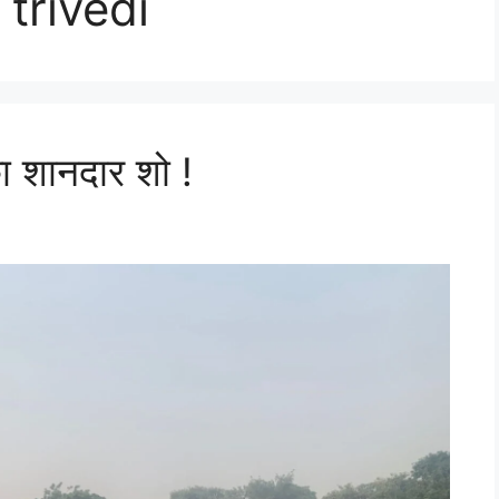
trivedi
 का शानदार शो !