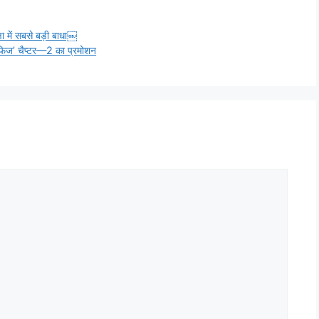
ा में सबसे बड़ी बाधा￼
हाफिज’ चैप्टर—2 का प्रमोशन