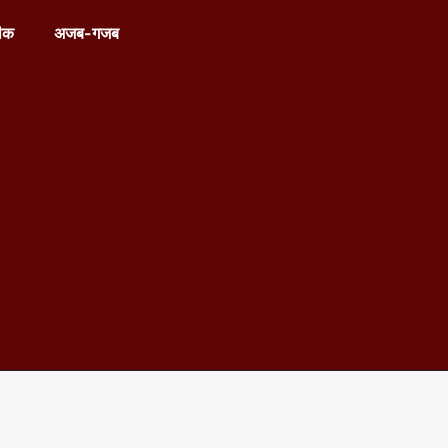
ीक
अजब-गजब