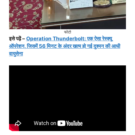
फोटो
इसे पढ़ें –
Operation Thunderbolt: एक ऐसा रेस्क्यू
ऑपरेशन, जिसमें 56 मिनट के अंदर खत्म हो गई दुश्मन की आधी
वायुसेना