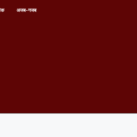
ीक
अजब-गजब