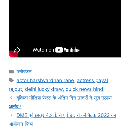
मनोरंजन
actor harshvardhan rane
,
actress payal
rajput
,
delhi lucky draw
,
quick news hindi
वृतिका मीडिया फेस्ट के अंतिम दिन छात्रों ने खूब उठाया
आनंद !
DME पूर्व छात्र नेटवर्क ने पूर्व छात्रों की बैठक 2022 का
आयोजन किया