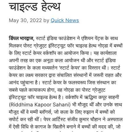
चाइल्‍ड हेल्‍थ
May 30, 2022
by
Quick News
डिंपल भारद्वाज,
स्‍टार्ट इंडिया फाउंडेशन ने एशियन पेंट्स के सा‍थ
मिलकर पोस्‍ट ग्रेजुएट इंस्टिट्यूट फॉर चाइल्‍ड हेल्‍थ नोएडा में बच्‍चों
के लिए स्‍टार्ट केयर वर्कशॉप का आयोजन किया। यह कार्यशाला
अपनी तरह का एक अनूठा कला आयोजन थी और स्‍टार्ट इंडिया
फाउंडेशन के कला मध्यवर्तन ‘स्‍टार्ट केयर’ का विस्‍तार थी। स्‍टार्ट
केयर का लक्ष्‍य सरकार द्वारा संचालित संस्‍थानों में जरूरी राहत और
आनंद पहुंचाना है। स्‍टार्ट केयर के फलस्‍वरूप जिस संस्‍थान का
सबसे पहले कायाकल्‍प होगा, वह नोएडा का पोस्‍ट ग्रेजुएट
इंस्टिट्यूट फॉर चाइल्‍ड हेल्‍थ है। वर्कशॉप में ऋद्धिमा कपूर साहनी
(Riddhima Kapoor Sahani) भी मौजूद थीं और उनके साथ
मौजूद थीं वे मम्‍मी ब्‍लॉगर्स, जो कला के लिए रुझान में बच्‍चों को
सपोर्ट कर रही थीं। पेपर आर्टिस्‍ट संजीव कुमार चौहान ने अस्‍पताल
में ऐसी विधि से कागज के खिलौने बनाने में बच्‍चों की मदद की, जो