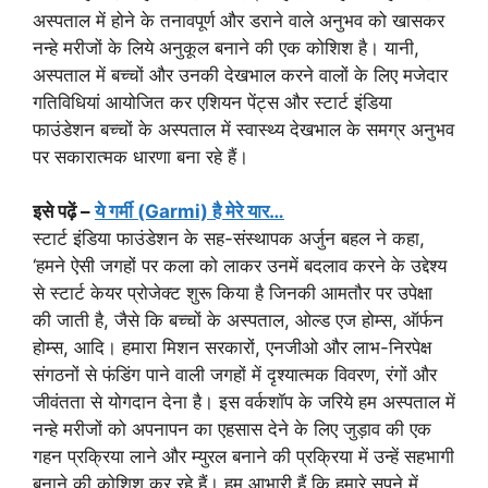
अस्‍पताल में होने के तनावपूर्ण और डराने वाले अनुभव को खासकर
नन्‍हे मरीजों के लिये अनुकूल बनाने की एक कोशिश है। यानी,
अस्‍पताल में बच्‍चों और उनकी देखभाल करने वालों के लिए मजेदार
गतिविधियां आयोजित कर एशियन पेंट्स और स्‍टार्ट इंडिया
फाउंडेशन बच्‍चों के अस्‍पताल में स्‍वास्‍थ्‍य देखभाल के समग्र अनुभव
पर सकारात्‍मक धारणा बना रहे हैं।
इसे पढ़ें –
ये गर्मी (Garmi) है मेरे यार…
स्‍टार्ट इंडिया फाउंडेशन के सह-संस्‍थापक अर्जुन बहल ने कहा,
‘हमने ऐसी जगहों पर कला को लाकर उनमें बदलाव करने के उद्देश्‍य
से स्‍टार्ट केयर प्रोजेक्‍ट शुरू किया है जिनकी आमतौर पर उपेक्षा
की जाती है, जैसे कि बच्‍चों के अस्‍पताल, ओल्‍ड एज होम्‍स, ऑर्फन
होम्‍स, आदि। हमारा मिशन सरकारों, एनजीओ और लाभ-निरपेक्ष
संगठनों से फंडिंग पाने वाली जगहों में दृश्यात्मक विवरण, रंगों और
जीवंतता से योगदान देना है। इस वर्कशॉप के जरिये हम अस्‍पताल में
नन्‍हे मरीजों को अपनापन का एहसास देने के लिए जुड़ाव की एक
गहन प्रक्रिया लाने और म्‍युरल बनाने की प्रक्रिया में उन्‍हें सहभागी
बनाने की कोशिश कर रहे हैं। हम आभारी हैं कि हमारे सपने में