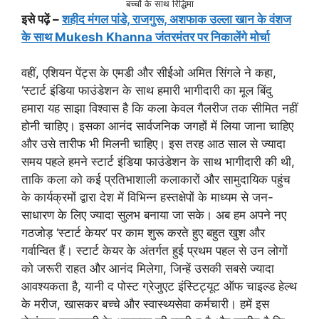
बच्चों के साथ रिद्धिमा
इसे पढ़ें –
शहीद मंगल पांडे, राजगुरू, अशफाक उल्ला खान के वंशज
के साथ Mukesh Khanna जंतरमंतर पर निकालेंगे मोर्चा
वहीं, एशियन पेंट्स के एमडी और सीईओ अमित सिंगले ने कहा,
‘स्‍टार्ट इंडिया फाउंडेशन के साथ हमारी भागीदारी का मूल बिंदु
हमारा यह साझा विश्‍वास है कि कला केवल गैलरीज तक सीमित नहीं
होनी चाहिए। इसका आनंद सार्वजनिक जगहों में लिया जाना चाहिए
और उसे तारीफ भी मिलनी चाहिए। इस तरह आठ साल से ज्‍यादा
समय पहले हमने स्‍टार्ट इंडिया फाउंडेशन के साथ भागीदारी की थी,
ताकि कला को कई प्रतिभाशाली कलाकारों और सामुदायिक पहुंच
के कार्यक्रमों द्वारा देश में विभिन्‍न हस्‍तक्षेपों के माध्‍यम से जन-
साधारण के लिए ज्‍यादा सुलभ बनाया जा सके। अब हम अपने नए
गठजोड़ ‘स्‍टार्ट केयर’ पर काम शुरू करते हुए बहुत खुश और
गर्वान्वित हैं। स्‍टार्ट केयर के अंतर्गत हुई प्रथम पहल से उन लोगों
को जरूरी राहत और आनंद मिलेगा, जिन्‍हें उसकी सबसे ज्‍यादा
आवश्‍यकता है, यानी द पोस्‍ट ग्रेजुएट इंस्टिट्यूट ऑफ चाइल्‍ड हेल्‍थ
के मरीज, खासकर बच्‍चे और स्‍वास्‍थ्‍यसेवा कर्मचारी। हमें इस