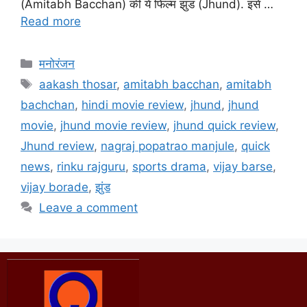
(Amitabh Bacchan) की ये फिल्म झुंड (Jhund). इसे …
Read more
मनोरंजन
aakash thosar
,
amitabh bacchan
,
amitabh
bachchan
,
hindi movie review
,
jhund
,
jhund
movie
,
jhund movie review
,
jhund quick review
,
Jhund review
,
nagraj popatrao manjule
,
quick
news
,
rinku rajguru
,
sports drama
,
vijay barse
,
vijay borade
,
झुंड
Leave a comment