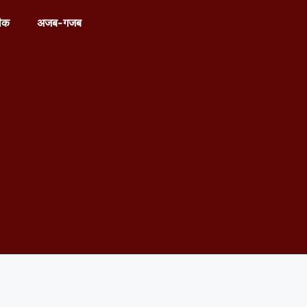
ीक
अजब-गजब