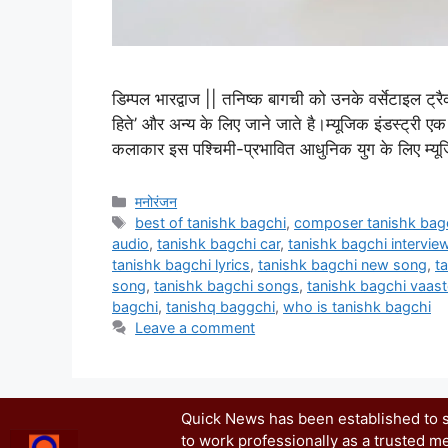
डिम्पल भारद्वाज || तनिष्क बागची को उनके वर्सेटाइल ट्रैक जै
हिते’ और अन्य के लिए जाने जाते है।म्यूजिक इंडस्ट्री एक 
कलाकार इस पश्चिमी-प्रभावित आधुनिक युग के लिए म्य
मनोरंजन
best of tanishk bagchi
,
composer tanishk bag
audio
,
tanishk bagchi car
,
tanishk bagchi intervie
tanishk bagchi lyrics
,
tanishk bagchi new song
,
t
song
,
tanishk bagchi songs
,
tanishk bagchi vaast
bagchi
,
tanishq baggchi
,
who is tanishk bagchi
Leave a comment
Quick News has been established to se
to work professionally as a trusted me