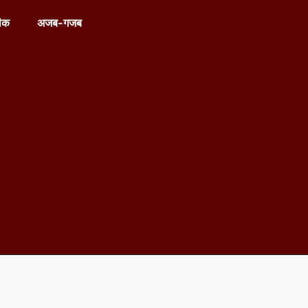
ीक
अजब-गजब