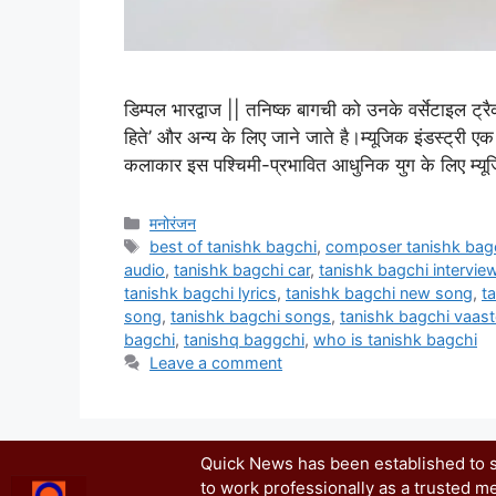
डिम्पल भारद्वाज || तनिष्क बागची को उनके वर्सेटाइल ट्रैक जै
हिते’ और अन्य के लिए जाने जाते है।म्यूजिक इंडस्ट्री एक 
कलाकार इस पश्चिमी-प्रभावित आधुनिक युग के लिए म्य
मनोरंजन
best of tanishk bagchi
,
composer tanishk bag
audio
,
tanishk bagchi car
,
tanishk bagchi intervie
tanishk bagchi lyrics
,
tanishk bagchi new song
,
t
song
,
tanishk bagchi songs
,
tanishk bagchi vaast
bagchi
,
tanishq baggchi
,
who is tanishk bagchi
Leave a comment
Quick News has been established to se
to work professionally as a trusted me