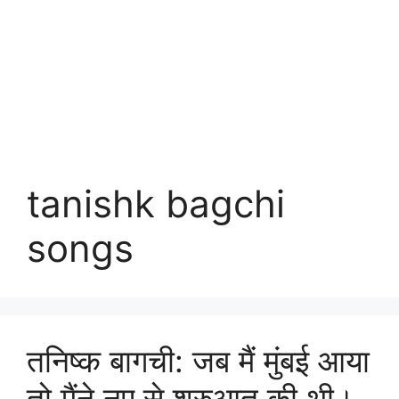
tanishk bagchi
songs
तनिष्क बागची: जब मैं मुंबई आया
तो मैंने नए से शुरुआत की थी।