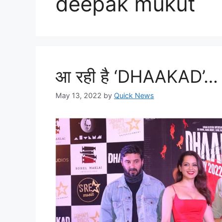
deepak mukut
आ रही है ‘DHAAKAD’…
May 13, 2022
by
Quick News