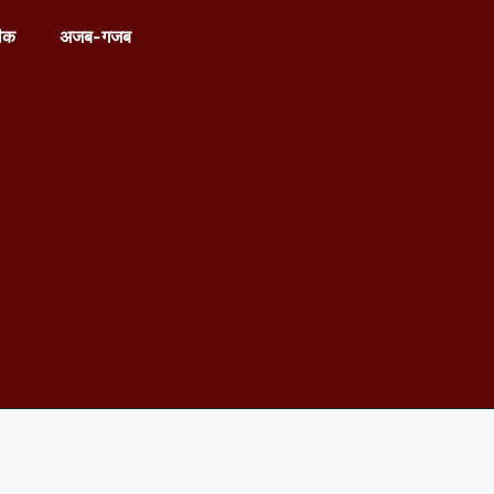
ीक
अजब-गजब