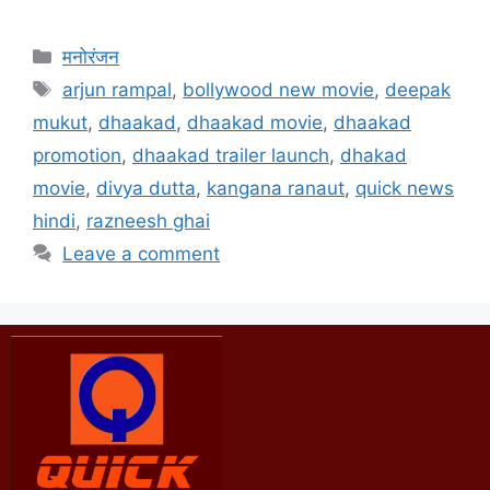
मनोरंजन
arjun rampal
,
bollywood new movie
,
deepak
mukut
,
dhaakad
,
dhaakad movie
,
dhaakad
promotion
,
dhaakad trailer launch
,
dhakad
movie
,
divya dutta
,
kangana ranaut
,
quick news
hindi
,
razneesh ghai
Leave a comment