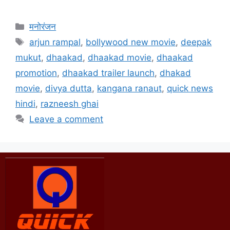
मनोरंजन
arjun rampal
,
bollywood new movie
,
deepak
mukut
,
dhaakad
,
dhaakad movie
,
dhaakad
promotion
,
dhaakad trailer launch
,
dhakad
movie
,
divya dutta
,
kangana ranaut
,
quick news
hindi
,
razneesh ghai
Leave a comment