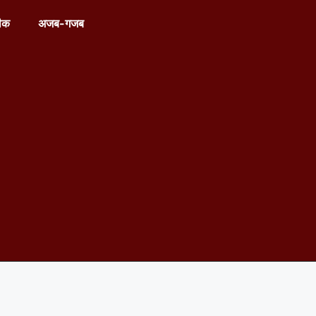
ीक
अजब-गजब