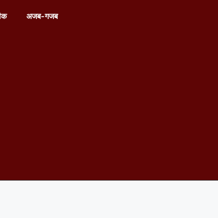
ीक
अजब-गजब