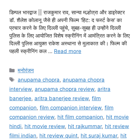
डिम्पल भारद्वाज || राजकुमार राव, सान्या मल्होत्रा और डाइरेक्टर
डॉ. शैलेश कोलानू जैसे ही अपनी फिल्म ‘हिट: द फर्स्ट केस‘ का
प्रचार करने के लिए दिल्ली पहुंचे, सुबह-सुबह ही उन्होंने दिल्ली
पुलिस के लिए आयोजित विशेष स्क्रीनिंग में आमंत्रित करने के लिए
दिल्ली पुलिस आयुक्त राकेश अस्थाना से मुलाकात की। फिल्म की
पहली स्क्रीनिंग कल …
Read more
मनोरंजन
anupama chopra
,
anupama chopra
interview
,
anupama chopra review
,
aritra
banerjee
,
aritra banerjee review
,
film
companion
,
film companion interview
,
film
companion review
,
hit film companion
,
hit movie
hindi
,
hit movie review
,
hit rajkummar
,
hit review
filmi indian
,
hit review quint
,
hit suraj kumar
,
hit