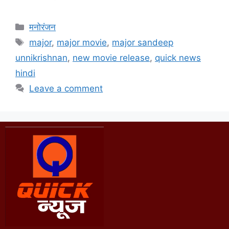
मनोरंजन
major
,
major movie
,
major sandeep
unnikrishnan
,
new movie release
,
quick news
hindi
Leave a comment