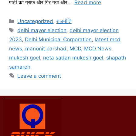
पार्टी का ग्राफ और गिर गया और …
Read more
Uncategorized
,
राजनीति
delhi mayor election
,
delhi mayor election
2023
,
Delhi Municipal Corporation
,
latest mcd
news
,
manonit parshad
,
MCD
,
MCD News
,
mukesh goel
,
neta sadan mukesh goel
,
shapath
samaroh
Leave a comment