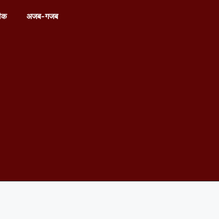
ीक
अजब-गजब