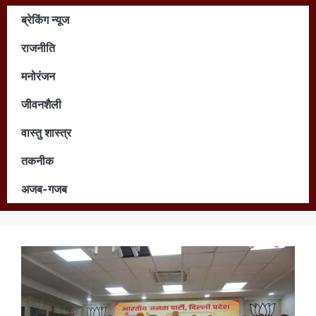
ब्रेकिंग न्यूज
राजनीति
मनोरंजन
जीवनशैली
वास्तु शास्त्र
तकनीक
अजब-गजब