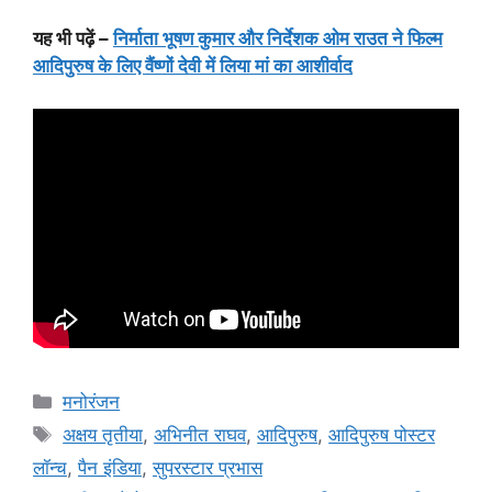
यह भी पढ़ें –
निर्माता भूषण कुमार और निर्देशक ओम राउत ने फिल्म
आदिपुरुष के लिए वैंष्णों देवी में लिया मां का आशीर्वाद
मनोरंजन
अक्षय तृतीया
,
अभिनीत राघव
,
आदिपुरुष
,
आदिपुरुष पोस्टर
लॉन्च
,
पैन इंडिया
,
सुपरस्टार प्रभास