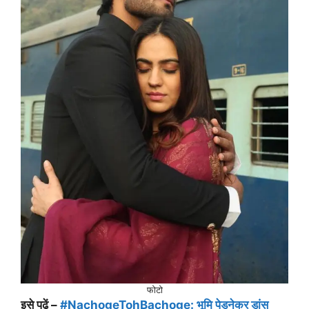
फोटो
इसे पढ़ें –
#NachogeTohBachoge: भूमि पेडनेकर डांस