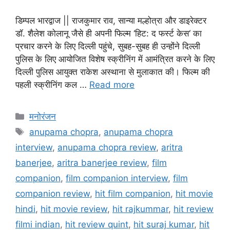
डिम्पल भारद्वाज || राजकुमार राव, सान्या मल्होत्रा और डाइरेक्टर
डॉ. शैलेश कोलानू जैसे ही अपनी फिल्म ‘हिट: द फर्स्ट केस‘ का
प्रचार करने के लिए दिल्ली पहुंचे, सुबह-सुबह ही उन्होंने दिल्ली
पुलिस के लिए आयोजित विशेष स्क्रीनिंग में आमंत्रित करने के लिए
दिल्ली पुलिस आयुक्त राकेश अस्थाना से मुलाकात की। फिल्म की
पहली स्क्रीनिंग कल …
Read more
मनोरंजन
anupama chopra
,
anupama chopra
interview
,
anupama chopra review
,
aritra
banerjee
,
aritra banerjee review
,
film
companion
,
film companion interview
,
film
companion review
,
hit film companion
,
hit movie
hindi
,
hit movie review
,
hit rajkummar
,
hit review
filmi indian
,
hit review quint
,
hit suraj kumar
,
hit