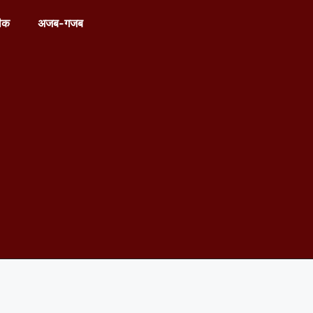
ीक
अजब-गजब