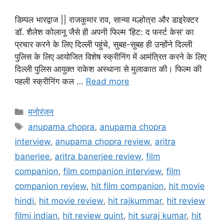
डिम्पल भारद्वाज || राजकुमार राव, सान्या मल्होत्रा और डाइरेक्टर
डॉ. शैलेश कोलानू जैसे ही अपनी फिल्म ‘हिट: द फर्स्ट केस‘ का
प्रचार करने के लिए दिल्ली पहुंचे, सुबह-सुबह ही उन्होंने दिल्ली
पुलिस के लिए आयोजित विशेष स्क्रीनिंग में आमंत्रित करने के लिए
दिल्ली पुलिस आयुक्त राकेश अस्थाना से मुलाकात की। फिल्म की
पहली स्क्रीनिंग कल …
Read more
मनोरंजन
anupama chopra
,
anupama chopra
interview
,
anupama chopra review
,
aritra
banerjee
,
aritra banerjee review
,
film
companion
,
film companion interview
,
film
companion review
,
hit film companion
,
hit movie
hindi
,
hit movie review
,
hit rajkummar
,
hit review
filmi indian
,
hit review quint
,
hit suraj kumar
,
hit