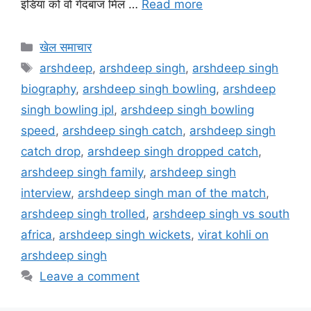
इंडिया को वो गेंदबाज मिल …
Read more
खेल समाचार
arshdeep
,
arshdeep singh
,
arshdeep singh
biography
,
arshdeep singh bowling
,
arshdeep
singh bowling ipl
,
arshdeep singh bowling
speed
,
arshdeep singh catch
,
arshdeep singh
catch drop
,
arshdeep singh dropped catch
,
arshdeep singh family
,
arshdeep singh
interview
,
arshdeep singh man of the match
,
arshdeep singh trolled
,
arshdeep singh vs south
africa
,
arshdeep singh wickets
,
virat kohli on
arshdeep singh
Leave a comment