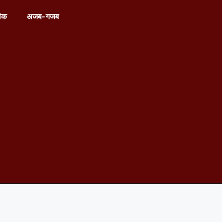
ीक
अजब-गजब