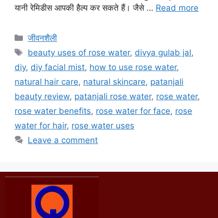
यानी रेमिडीस आपकी हैल्प कर सकते हैं। जैसे …
Read more
जीवनशैली
beauty uses of rose water
,
divya gulab jal
,
diy
,
diy facial mist
,
how to use rose water
,
natural hair care
,
natural skincare
,
patanjali
beauty review
,
patanjali rose water
,
rose water
,
rose water benefits
,
rose water for face
,
rose
water for hair
,
rose water uses
Leave a comment