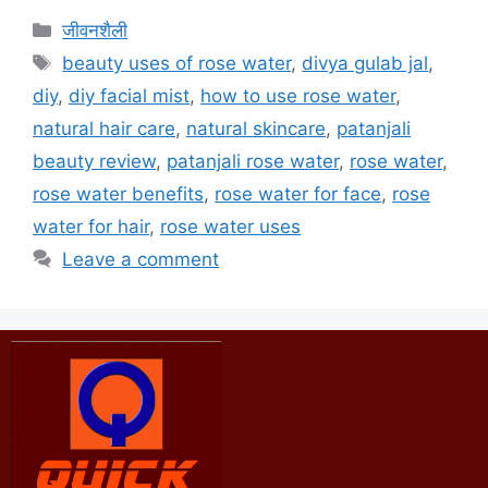
जीवनशैली
beauty uses of rose water
,
divya gulab jal
,
diy
,
diy facial mist
,
how to use rose water
,
natural hair care
,
natural skincare
,
patanjali
beauty review
,
patanjali rose water
,
rose water
,
rose water benefits
,
rose water for face
,
rose
water for hair
,
rose water uses
Leave a comment