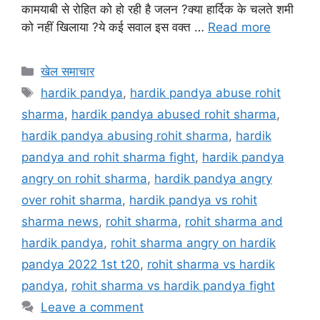
कामयाबी से रोहित को हो रही है जलन ?क्या हार्दिक के चलते शमी
को नहीं खिलाया ?ये कई सवाल इस वक्त …
Read more
खेल समाचार
hardik pandya
,
hardik pandya abuse rohit
sharma
,
hardik pandya abused rohit sharma
,
hardik pandya abusing rohit sharma
,
hardik
pandya and rohit sharma fight
,
hardik pandya
angry on rohit sharma
,
hardik pandya angry
over rohit sharma
,
hardik pandya vs rohit
sharma news
,
rohit sharma
,
rohit sharma and
hardik pandya
,
rohit sharma angry on hardik
pandya 2022 1st t20
,
rohit sharma vs hardik
pandya
,
rohit sharma vs hardik pandya fight
Leave a comment