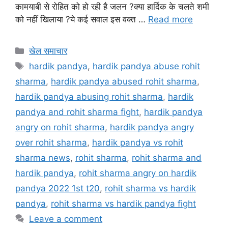
कामयाबी से रोहित को हो रही है जलन ?क्या हार्दिक के चलते शमी
को नहीं खिलाया ?ये कई सवाल इस वक्त …
Read more
खेल समाचार
hardik pandya
,
hardik pandya abuse rohit
sharma
,
hardik pandya abused rohit sharma
,
hardik pandya abusing rohit sharma
,
hardik
pandya and rohit sharma fight
,
hardik pandya
angry on rohit sharma
,
hardik pandya angry
over rohit sharma
,
hardik pandya vs rohit
sharma news
,
rohit sharma
,
rohit sharma and
hardik pandya
,
rohit sharma angry on hardik
pandya 2022 1st t20
,
rohit sharma vs hardik
pandya
,
rohit sharma vs hardik pandya fight
Leave a comment