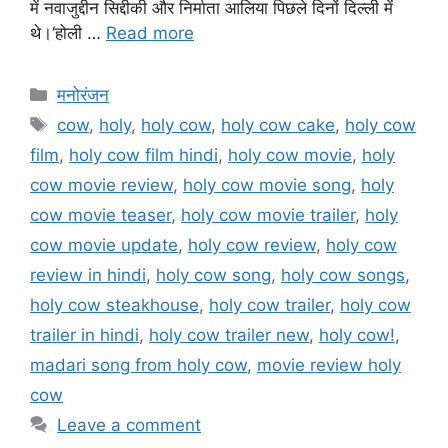
में नवाजुद्दीन सिद्दीकी और निर्माता आलिया पिछले दिनों दिल्ली में
थे।‘होली …
Read more
मनोरंजन
cow
,
holy
,
holy cow
,
holy cow cake
,
holy cow
film
,
holy cow film hindi
,
holy cow movie
,
holy
cow movie review
,
holy cow movie song
,
holy
cow movie teaser
,
holy cow movie trailer
,
holy
cow movie update
,
holy cow review
,
holy cow
review in hindi
,
holy cow song
,
holy cow songs
,
holy cow steakhouse
,
holy cow trailer
,
holy cow
trailer in hindi
,
holy cow trailer new
,
holy cow!
,
madari song from holy cow
,
movie review holy
cow
Leave a comment