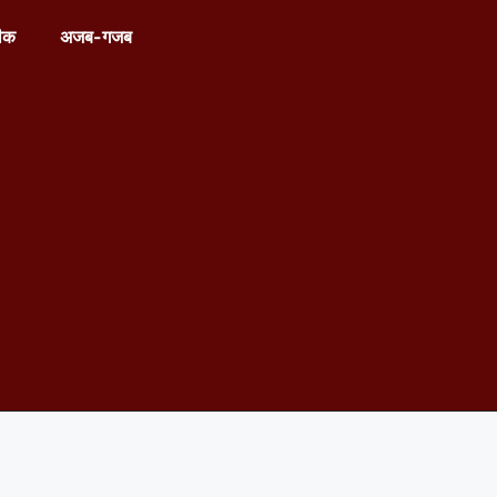
ीक
अजब-गजब