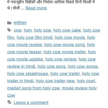
में नवाजुद्दीन सिद्दीकी और निर्माता आलिया पिछले दिनों दिल्ली में
थे।‘होली …
Read more
मनोरंजन
cow
,
holy
,
holy cow
,
holy cow cake
,
holy cow
film
,
holy cow film hindi
,
holy cow movie
,
holy
cow movie review
,
holy cow movie song
,
holy
cow movie teaser
,
holy cow movie trailer
,
holy
cow movie update
,
holy cow review
,
holy cow
review in hindi
,
holy cow song
,
holy cow songs
,
holy cow steakhouse
,
holy cow trailer
,
holy cow
trailer in hindi
,
holy cow trailer new
,
holy cow!
,
madari song from holy cow
,
movie review holy
cow
Leave a comment