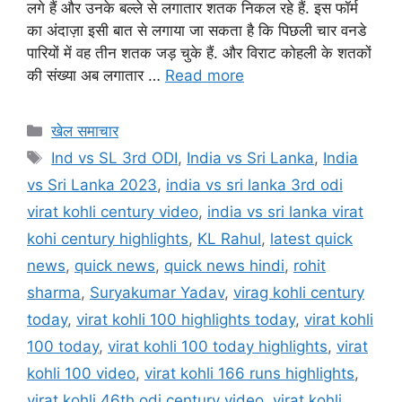
लगे हैं और उनके बल्ले से लगातार शतक निकल रहे हैं. इस फॉर्म
का अंदाज़ा इसी बात से लगाया जा सकता है कि पिछली चार वनडे
पारियों में वह तीन शतक जड़ चुके हैं. और विराट कोहली के शतकों
की संख्या अब लगातार …
Read more
खेल समाचार
Ind vs SL 3rd ODI
,
India vs Sri Lanka
,
India
vs Sri Lanka 2023
,
india vs sri lanka 3rd odi
virat kohli century video
,
india vs sri lanka virat
kohi century highlights
,
KL Rahul
,
latest quick
news
,
quick news
,
quick news hindi
,
rohit
sharma
,
Suryakumar Yadav
,
virag kohli century
today
,
virat kohli 100 highlights today
,
virat kohli
100 today
,
virat kohli 100 today highlights
,
virat
kohli 100 video
,
virat kohli 166 runs highlights
,
virat kohli 46th odi century video
,
virat kohli