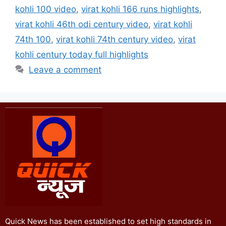
kohli 100 video
,
virat kohli 166 runs highlights
,
virat kohli 46th odi century video
,
virat kohli
74th 100
,
virat kohli 74th century video
,
virat
kohli century today full highlights
Leave a comment
Quick News has been established to set high standards in