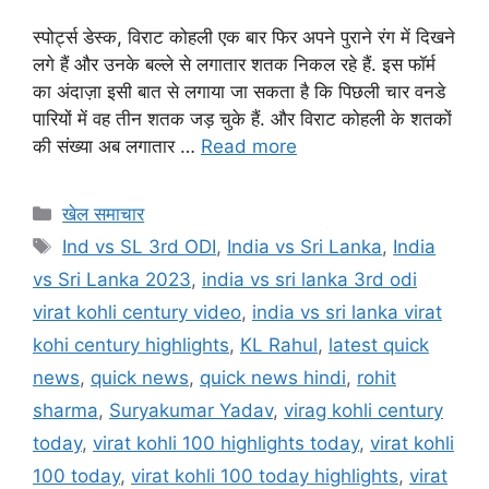
स्पोर्ट्स डेस्क, विराट कोहली एक बार फिर अपने पुराने रंग में दिखने
लगे हैं और उनके बल्ले से लगातार शतक निकल रहे हैं. इस फॉर्म
का अंदाज़ा इसी बात से लगाया जा सकता है कि पिछली चार वनडे
पारियों में वह तीन शतक जड़ चुके हैं. और विराट कोहली के शतकों
की संख्या अब लगातार …
Read more
खेल समाचार
Ind vs SL 3rd ODI
,
India vs Sri Lanka
,
India
vs Sri Lanka 2023
,
india vs sri lanka 3rd odi
virat kohli century video
,
india vs sri lanka virat
kohi century highlights
,
KL Rahul
,
latest quick
news
,
quick news
,
quick news hindi
,
rohit
sharma
,
Suryakumar Yadav
,
virag kohli century
today
,
virat kohli 100 highlights today
,
virat kohli
100 today
,
virat kohli 100 today highlights
,
virat