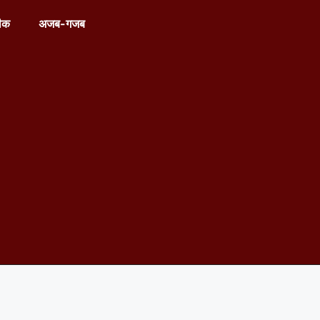
ीक
अजब-गजब