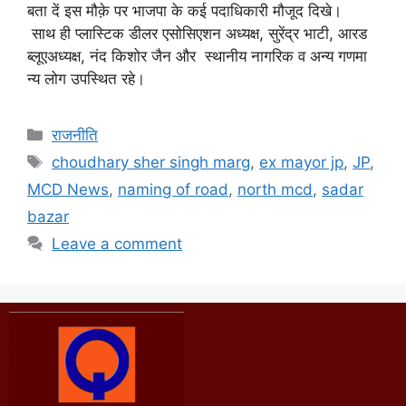
बता दें इस मौक़े पर भाजपा के कई पदाधिकारी मौजूद दिखे।
साथ ही प्लास्टिक डीलर एसोसिएशन अध्यक्ष, सुरेंद्र भाटी, आरड
ब्लूएअध्यक्ष, नंद किशोर जैन और स्थानीय नागरिक व अन्य गणमा
न्य लोग उपस्थित रहे।
राजनीति
choudhary sher singh marg
,
ex mayor jp
,
JP
,
MCD News
,
naming of road
,
north mcd
,
sadar
bazar
Leave a comment